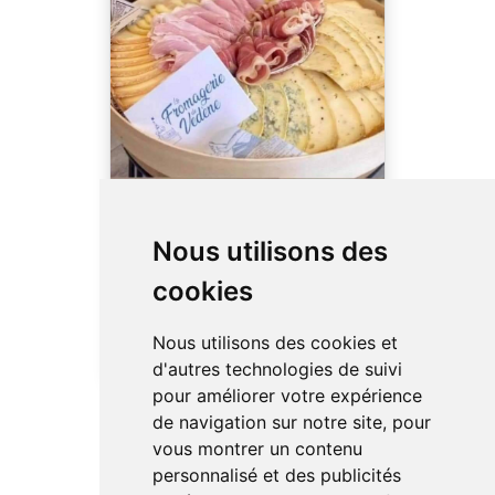
Plateau Raclette +
Charcuterie
Nous utilisons des
Formule Plateau Raclette
cookies
Fromage + Charcuterie
200g. Sur commande.
Nous utilisons des cookies et
d'autres technologies de suivi
pour améliorer votre expérience
de navigation sur notre site, pour
vous montrer un contenu
personnalisé et des publicités