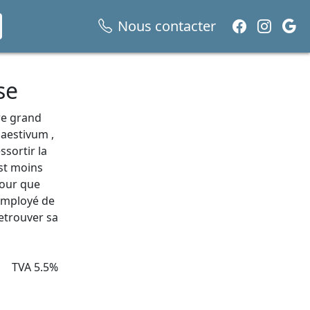
Nous contacter
se
re grand
 aestivum ,
ssortir la
est moins
pour que
 employé de
retrouver sa
TVA 5.5%