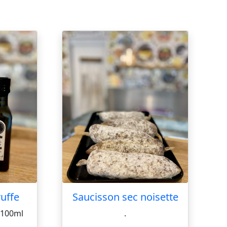
ruffe
Saucisson sec noisette
e 100ml
.